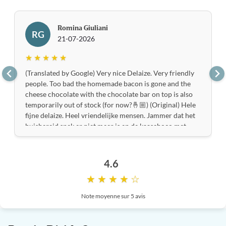
Romina Giuliani
RG
21-07-2026
★ ★ ★ ★ ★
(Translated by Google) Very nice Delaize. Very friendly
people. Too bad the homemade bacon is gone and the
cheese chocolate with the chocolate bar on top is also
temporarily out of stock (for now?🤞🏼) (Original) Hele
fijne delaize. Heel vriendelijke mensen. Jammer dat het
huisbereid spek er niet meer is en de kaaschoco met
het tablet chocolade erop ook even uit assortiment is
(voorlopig?🤞🏼)
4.6
★ ★ ★ ★ ☆
Note moyenne sur 5 avis