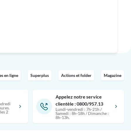
 en ligne
Superplus
Actions et folder
Magazine
Appelez notre service
clientèle : 0800/957.13
ndredi
eures.
Lundi-vendredi : 7h-21h /
les 2
Samedi : 8h-18h / Dimanche :
8h-13h.