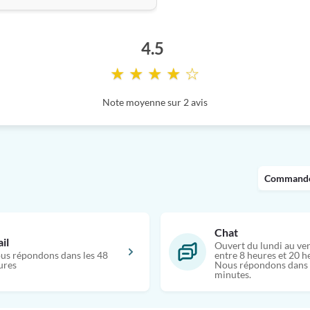
4.5
★ ★ ★ ★ ☆
Note moyenne sur 2 avis
Commandes
Chat
il
Ouvert du lundi au ve
us répondons dans les 48
entre 8 heures et 20 h
ures
Nous répondons dans 
minutes.