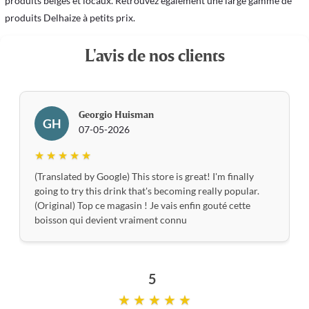
produits belges et locaux. Retrouvez également une large gamme de
produits Delhaize à petits prix.
L'avis de nos clients
Georgio Huisman
GH
07-05-2026
★ ★ ★ ★ ★
(Translated by Google) This store is great! I'm finally
going to try this drink that's becoming really popular.
(Original) Top ce magasin ! Je vais enfin gouté cette
boisson qui devient vraiment connu
5
★ ★ ★ ★ ★