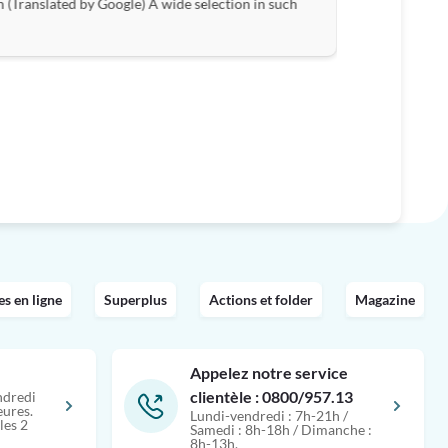
n (Translated by Google) A wide selection in such
 en ligne
Superplus
Actions et folder
Magazine
Appelez notre service
clientèle : 0800/957.13
ndredi
eures.
Lundi-vendredi : 7h-21h /
les 2
Samedi : 8h-18h / Dimanche :
8h-13h.