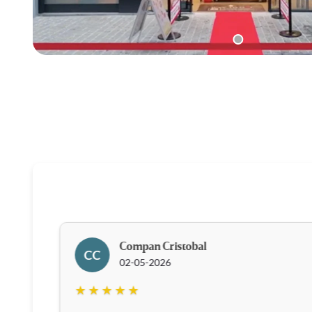
Compan Cristobal
CC
02-05-2026
★ ★ ★ ★ ★