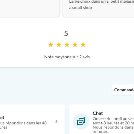
Large choix dans un si petit magasi
a small shop
5
★ ★ ★ ★ ★
Note moyenne sur 2 avis
Commandes
Chat
il
Ouvert du lundi au ve
us répondons dans les 48
entre 8 heures et 20 h
ures
Nous répondons dans 
minutes.