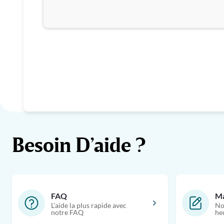
Besoin D’aide ?
FAQ
Ma
L'aide la plus rapide avec
No
notre FAQ
he