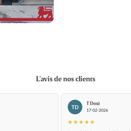
L'avis de nos clients
T Doxi
TD
17-02-2026
★ ★ ★ ★ ★