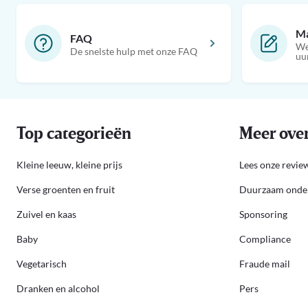
Ma
FAQ
We
De snelste hulp met onze FAQ
uu
Top categorieën
Meer over
Kleine leeuw, kleine prijs
Lees onze review
Verse groenten en fruit
Duurzaam ond
Zuivel en kaas
Sponsoring
Baby
Compliance
Vegetarisch
Fraude mail
Dranken en alcohol
Pers