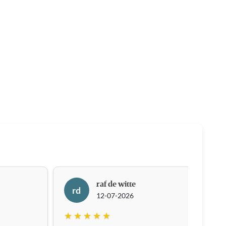
raf de witte
rd
12-07-2026
★ ★ ★ ★ ★
★