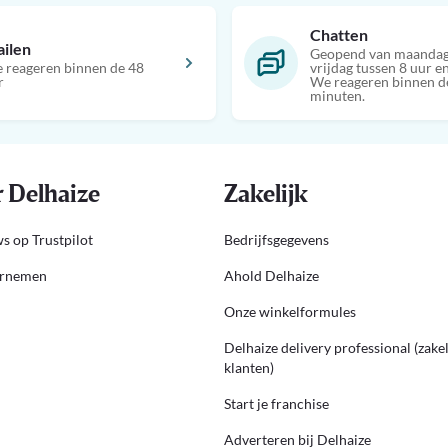
Chatten
ilen
Geopend van maandag
 reageren binnen de 48
vrijdag tussen 8 uur en
r
We reageren binnen d
minuten.
 Delhaize
Zakelijk
s op Trustpilot
Bedrijfsgegevens
ernemen
Ahold Delhaize
Onze winkelformules
Delhaize delivery professional (zakel
klanten)
Start je franchise
Adverteren bij Delhaize