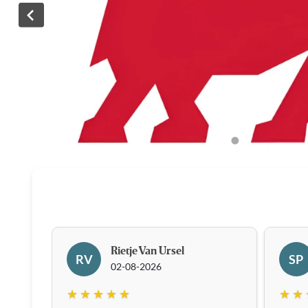
Rietje Van Ursel
RV
SP
02-08-2026
★ ★ ★ ★ ★
★ ★ 