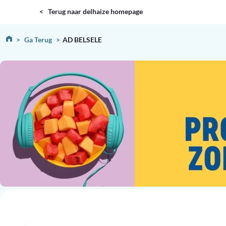
DELHAIZE
< Terug naar delhaize homepage
Ga Terug
AD BELSELE