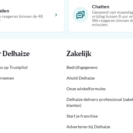
Chatten
ilen
Geopend van maandag
 reageren binnen de 48
vrijdag tussen 8 uur en
r
We reageren binnen d
minuten.
 Delhaize
Zakelijk
s op Trustpilot
Bedrijfsgegevens
ernemen
Ahold Delhaize
Onze winkelformules
Delhaize delivery professional (zakel
klanten)
Start je franchise
Adverteren bij Delhaize