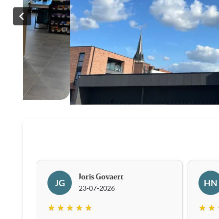
Joris Govaert
JG
HN
23-07-2026
★ ★ ★ ★ ★
★ ★ 