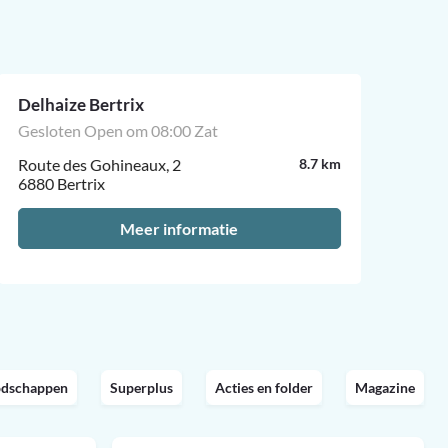
Delhaize Bertrix
Pro
Gesloten Open om 08:00 Zat
Ges
Route des Gohineaux, 2
8.7 km
Ave
6880 Bertrix
685
Meer informatie
odschappen
Superplus
Acties en folder
Magazine