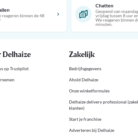
Chatten
ilen
Geopend van maandag
 reageren binnen de 48
vrijdag tussen 8 uur en
r
We reageren binnen d
minuten.
 Delhaize
Zakelijk
s op Trustpilot
Bedrijfsgegevens
ernemen
Ahold Delhaize
Onze winkelformules
Delhaize delivery professional (zakel
klanten)
Start je franchise
Adverteren bij Delhaize