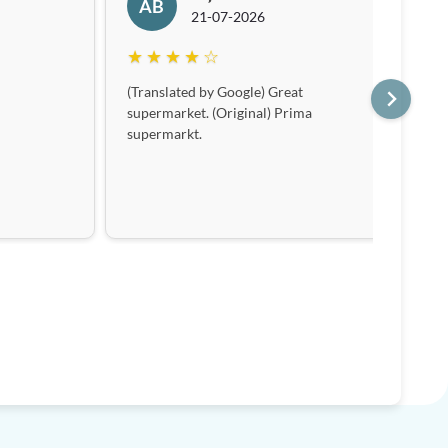
AB
21-07-2026
★ ★ ★ ★ ☆
★
(Translated by Google) Great
supermarket. (Original) Prima
supermarkt.