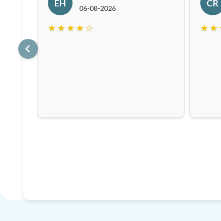
EH
CR
06-08-2026
★ ★ ★ ★ ☆
★ ★ 
prix
)
t