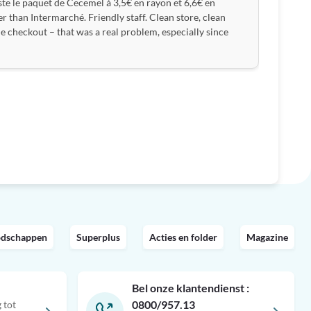
ste le paquet de Cecemel à 3,5€ en rayon et 6,6€ en
er than Intermarché. Friendly staff. Clean store, clean
 checkout – that was a real problem, especially since
odschappen
Superplus
Acties en folder
Magazine
Bel onze klantendienst :
0800/957.13
 tot