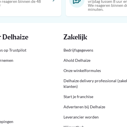
 reageren binnen de 48
vrijdag tussen 8 uur en
r
We reageren binnen d
minuten.
 Delhaize
Zakelijk
s op Trustpilot
Bedrijfsgegevens
ernemen
Ahold Delhaize
Onze winkelformules
Delhaize delivery professional (zakel
klanten)
Start je franchise
Adverteren bij Delhaize
Leverancier worden
epingen