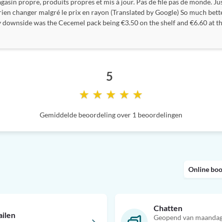
sin propre, produits propres et mis à jour. Pas de file pas de monde. Ju
it rien changer malgré le prix en rayon (Translated by Google) So much bett
downside was the Cecemel pack being €3.50 on the shelf and €6.60 at the
5
★ ★ ★ ★ ★
Gemiddelde beoordeling over 1 beoordelingen
Online bo
Chatten
ilen
Geopend van maandag